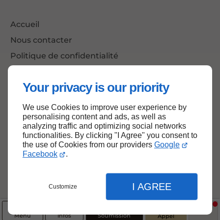
Accueil
Nous contacter
Politique de confidentialité
Plan du site
Your privacy is our priority
We use Cookies to improve user experience by
Haut de page
personalising content and ads, as well as
analyzing traffic and optimizing social networks
functionalities. By clicking "I Agree" you consent to
the use of Cookies from our providers
Google
Facebook
.
I AGREE
Customize
Menu
Infos
Soumission
Appel