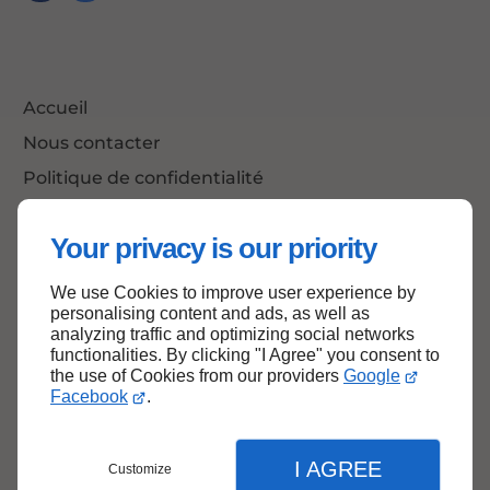
Accueil
Nous contacter
Politique de confidentialité
Plan du site
Your privacy is our priority
We use Cookies to improve user experience by
Haut de page
personalising content and ads, as well as
analyzing traffic and optimizing social networks
functionalities. By clicking "I Agree" you consent to
the use of Cookies from our providers
Google
Facebook
.
I AGREE
Customize